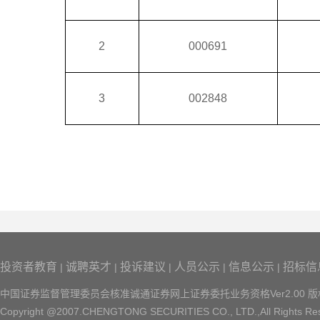
2
000691
3
002848
投资者教育
诚聘英才
投诉建议
人员公示
信息公示
招标信
|
|
|
|
|
中国证券监督管理委员会核准诚通证券网上证券委托业务资格Ver2.00 
Copyright @2007.CHENGTONG SECURITIES CO., LTD.,All Rights Re