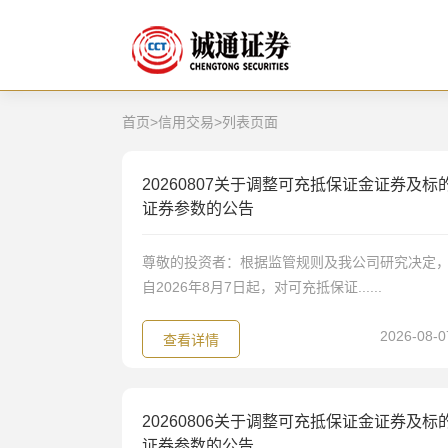
首页
>
信用交易
>
列表页面
20260807关于调整可充抵保证金证券及标
证券参数的公告
尊敬的投资者：根据监管规则及我公司研究决定
自2026年8月7日起，对可充抵保证......
2026-08-0
查看详情
20260806关于调整可充抵保证金证券及标
证券参数的公告