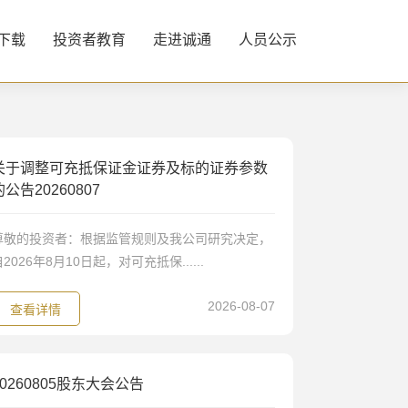
下载
投资者教育
走进诚通
人员公示
关于调整可充抵保证金证券及标的证券参数
的公告20260807
尊敬的投资者：根据监管规则及我公司研究决定，
2026年8月10日起，对可充抵保......
2026-08-07
查看详情
20260805股东大会公告