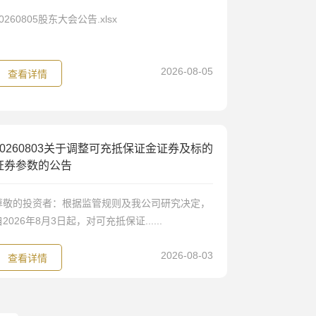
0260805股东大会公告.xlsx
2026-08-05
查看详情
20260803关于调整可充抵保证金证券及标的
证券参数的公告
尊敬的投资者：根据监管规则及我公司研究决定，
2026年8月3日起，对可充抵保证......
2026-08-03
查看详情